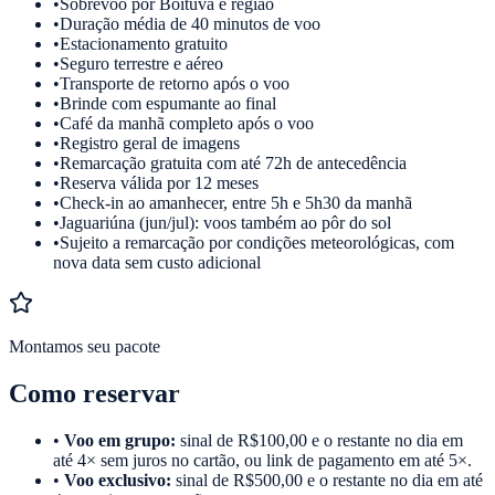
•
Sobrevoo por Boituva e região
•
Duração média de 40 minutos de voo
•
Estacionamento gratuito
•
Seguro terrestre e aéreo
•
Transporte de retorno após o voo
•
Brinde com espumante ao final
•
Café da manhã completo após o voo
•
Registro geral de imagens
•
Remarcação gratuita com até 72h de antecedência
•
Reserva válida por 12 meses
•
Check-in ao amanhecer, entre 5h e 5h30 da manhã
•
Jaguariúna (jun/jul): voos também ao pôr do sol
•
Sujeito a remarcação por condições meteorológicas, com
nova data sem custo adicional
Montamos seu pacote
Como reservar
•
Voo em grupo:
sinal de R$100,00 e o restante no dia em
até 4× sem juros no cartão, ou link de pagamento em até 5×.
•
Voo exclusivo:
sinal de R$500,00 e o restante no dia em até