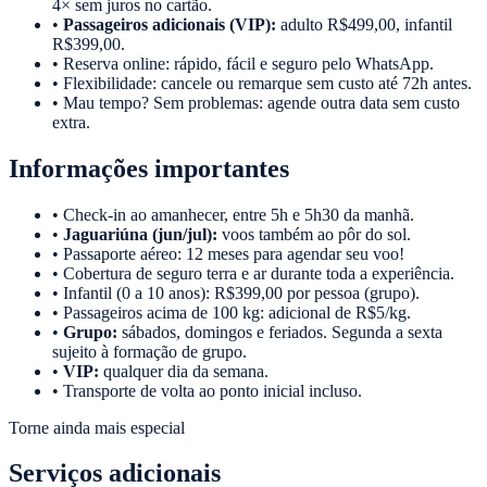
4× sem juros no cartão.
•
Passageiros adicionais (VIP):
adulto R$499,00, infantil
R$399,00.
• Reserva online: rápido, fácil e seguro pelo WhatsApp.
• Flexibilidade: cancele ou remarque sem custo até 72h antes.
• Mau tempo? Sem problemas: agende outra data sem custo
extra.
Informações importantes
• Check-in ao amanhecer, entre 5h e 5h30 da manhã.
•
Jaguariúna (jun/jul):
voos também ao pôr do sol.
• Passaporte aéreo: 12 meses para agendar seu voo!
• Cobertura de seguro terra e ar durante toda a experiência.
• Infantil (0 a 10 anos): R$399,00 por pessoa (grupo).
• Passageiros acima de 100 kg: adicional de R$5/kg.
•
Grupo:
sábados, domingos e feriados. Segunda a sexta
sujeito à formação de grupo.
•
VIP:
qualquer dia da semana.
• Transporte de volta ao ponto inicial incluso.
Torne ainda mais especial
Serviços adicionais